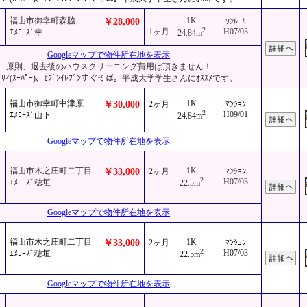
福山市御幸町森脇
1K
￥28,000
ﾜﾝﾙｰﾑ
2
1ヶ月
H07/03
ｴﾒﾛｰｽﾞ幸
24.84m
Googleマップで物件所在地を表示
原則、退去後のハウスクリーニング費用は頂きません！
ﾘｨ(ｽｰﾊﾟｰ)、ｾﾌﾞﾝｲﾚﾌﾞﾝすぐそば。平成大学学生さんにｵｽｽﾒです。
福山市御幸町中津原
1K
￥30,000
2ヶ月
ﾏﾝｼｮﾝ
2
H09/01
ｴﾒﾛｰｽﾞ山下
24.84m
Googleマップで物件所在地を表示
福山市木之庄町二丁目
1K
￥33,000
2ヶ月
ﾏﾝｼｮﾝ
2
H07/03
ｴﾒﾛｰｽﾞ穂垣
22.5m
Googleマップで物件所在地を表示
福山市木之庄町二丁目
1K
￥33,000
2ヶ月
ﾏﾝｼｮﾝ
2
H07/03
ｴﾒﾛｰｽﾞ穂垣
22.5m
Googleマップで物件所在地を表示