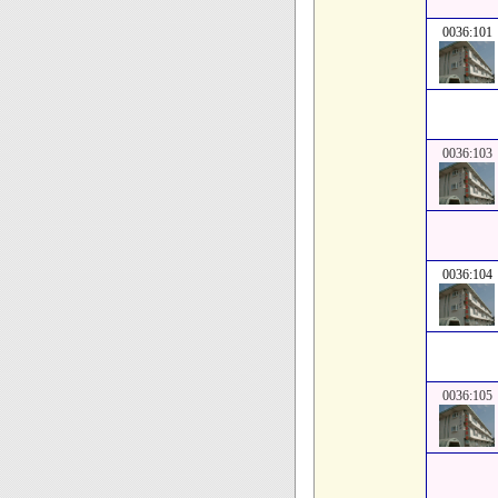
0036:101
0036:103
0036:104
0036:105