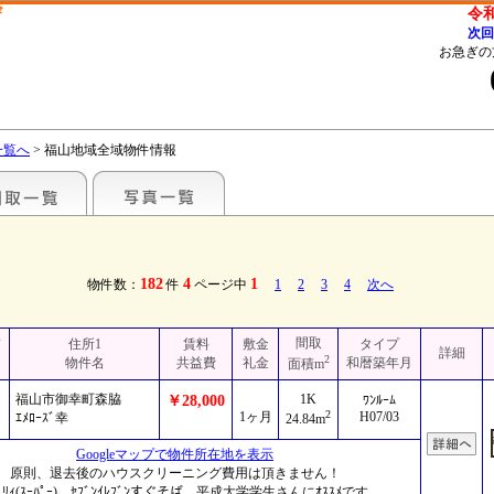
ザ
令和
次回
お急ぎの
一覧へ
> 福山地域全域物件情報
182
4
1
物件数：
件
ページ中
1
2
3
4
次へ
間取
ド
住所1
賃料
敷金
タイプ
詳細
2
物件名
共益費
礼金
和暦築年月
面積m
福山市御幸町森脇
1K
￥28,000
ﾜﾝﾙｰﾑ
2
1ヶ月
H07/03
ｴﾒﾛｰｽﾞ幸
24.84m
Googleマップで物件所在地を表示
原則、退去後のハウスクリーニング費用は頂きません！
ﾘｨ(ｽｰﾊﾟｰ)、ｾﾌﾞﾝｲﾚﾌﾞﾝすぐそば。平成大学学生さんにｵｽｽﾒです。