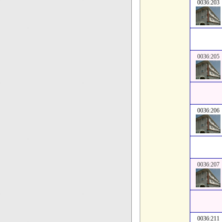
0036:203
0036:205
0036:206
0036:207
0036:211