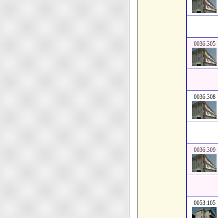
0036:305
0036:308
0036:309
0053:105