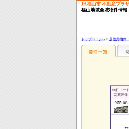
JA福山市 不動産プラ
福山地域全域物件情報
トップページへ
>
居住用物件
物件コー
写真画像
0055:103
ｴﾌﾞ