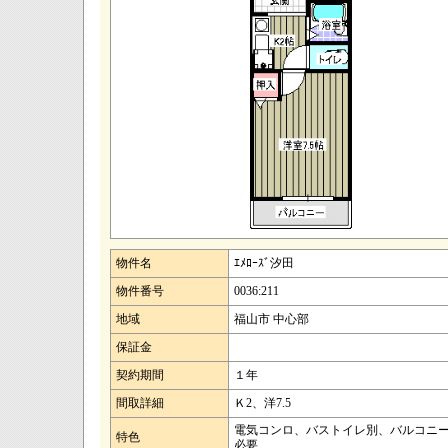
物件名
ｴﾒﾛｰｽﾞ汐田
物件番号
0036:211
地域
福山市 中心部
保証金
契約期間
１年
間取詳細
Ｋ2、洋7.5
電気コンロ、バストイレ別、バルコニー
特色
必要