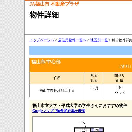
JA福山市 不動産プラザ
トップページへ
>
居住用物件一覧へ
>
地区別一覧
> 賃貸物件詳細情
福山市/中心部
[賃料]
敷金
間取り
住所
礼金
面積
1K
2ヶ月
福山市奈良津町三丁目
2
22.5m
福山市立大学・平成大学の学生さんにおすすめ物件
Googleマップで物件所在地を表示