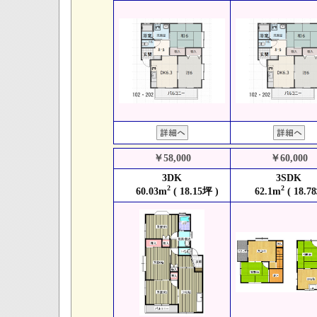
￥58,000
￥60,000
3DK
3SDK
2
2
60.03m
( 18.15坪 )
62.1m
( 18.7