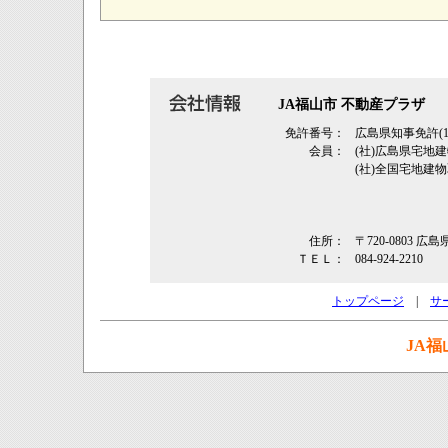
JA福山市 不動産プラザ
免許番号：
広島県知事免許(15
会員：
(社)広島県宅
(社)全国宅地建
住所：
〒720-0803
ＴＥＬ：
084-924-2210
トップページ
|
サ
JA福