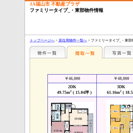
JA福山市 不動産プラザ
ファミリータイプ_・東部物件情報
トップページへ
>
居住用物件一覧へ
> ファミリータイプ_・東部
￥46,000
￥48,000
2DK
3DK
2
2
49.75m
( 15.04坪 )
61.16m
( 18.