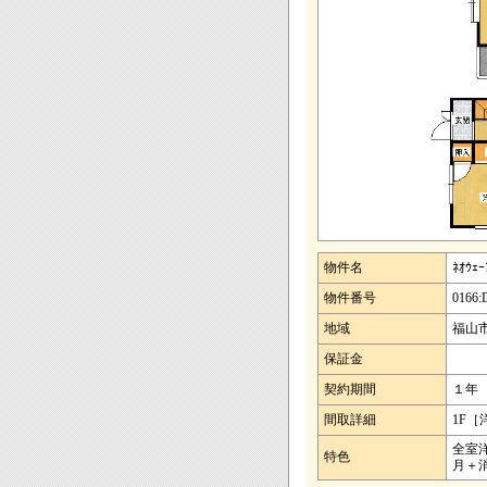
物件名
ﾈｵｳｪ
物件番号
0166:
地域
福山市
保証金
契約期間
１年
間取詳細
1F［
全室
特色
月＋