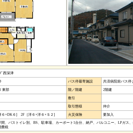
ｰﾌﾞ西深津
D
バス停最寄施設
共済病院前バス停ま
 東部
階／階建
2階建
敷引
取引態様
仲介
洋６×DK６] 2F［洋６×洋６×Ｓ２]
火災保険
要加入
洋間、バストイレ別、BS、駐車場、カーポート1台分、納戸、バルコニー、LPガス
消費税