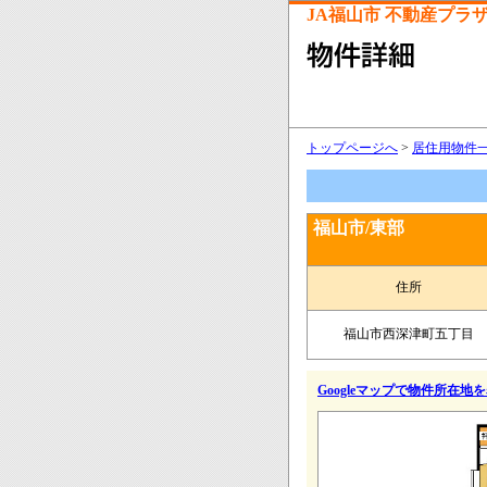
JA福山市 不動産プラ
トップページへ
>
居住用物件
福山市/東部
住所
福山市西深津町五丁目
Googleマップで物件所在地