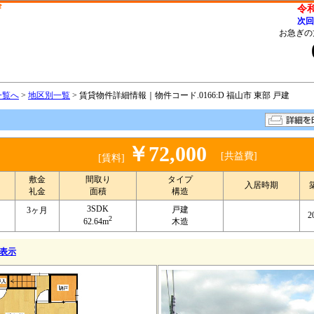
ザ
令和
次回
お急ぎの
一覧へ
>
地区別一覧
> 賃貸物件詳細情報｜物件コード.0166:D 福山市 東部 戸建
￥72,000
[共益費]
[賃料]
敷金
間取り
タイプ
入居時期
礼金
面積
構造
3SDK
戸建
3ヶ月
2
2
62.64m
木造
を表示