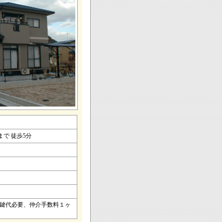
で 徒歩5分
、鍵代必要、仲介手数料１ヶ