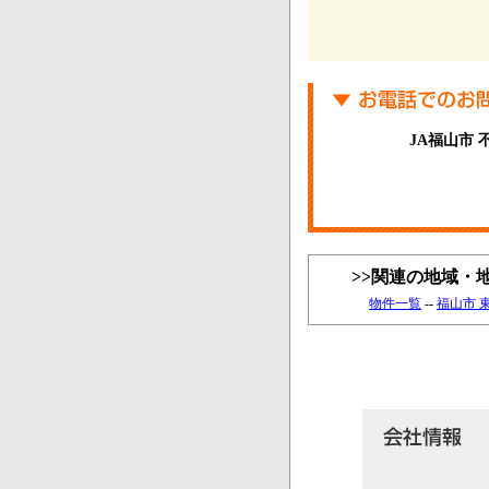
JA福山市
>>関連の地域・
物件一覧
--
福山市 