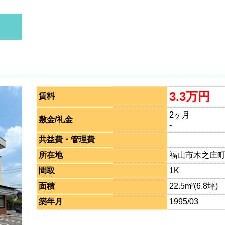
3.3万円
賃料
2ヶ月
敷金/礼金
-
共益費・管理費
所在地
福山市木之庄
間取
1K
面積
22.5m²(6.8坪)
築年月
1995/03