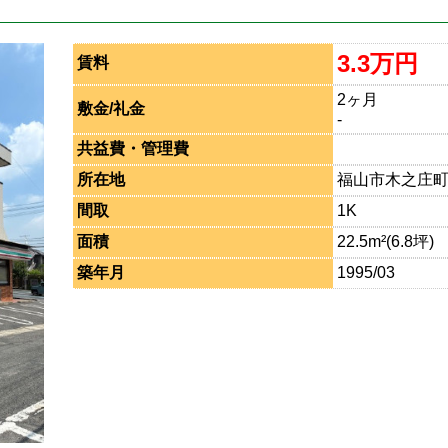
3.3万円
賃料
2ヶ月
敷金/礼金
-
共益費・管理費
所在地
福山市木之庄
間取
1K
面積
22.5m²(6.8坪)
築年月
1995/03