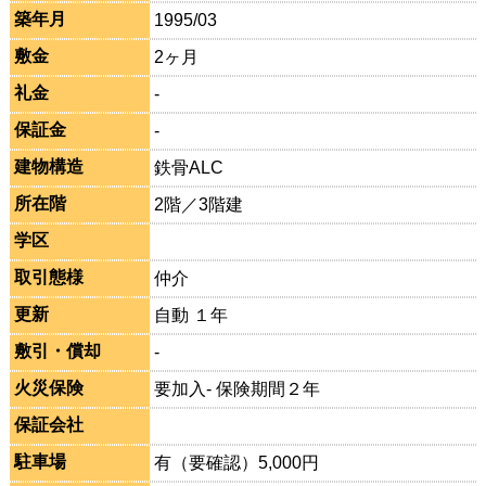
築年月
1995/03
敷金
2ヶ月
礼金
-
保証金
-
建物構造
鉄骨ALC
所在階
2階／3階建
学区
取引態様
仲介
更新
自動 １年
敷引・償却
-
火災保険
要加入- 保険期間２年
保証会社
駐車場
有（要確認）5,000円