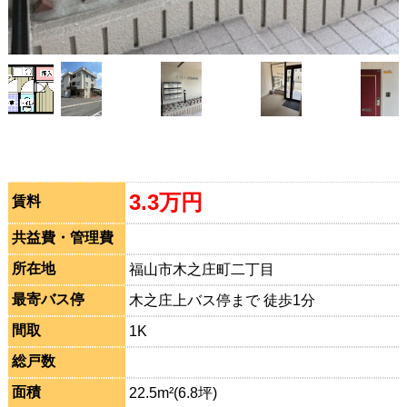
3.3万円
賃料
共益費・管理費
所在地
福山市木之庄町二丁目
最寄バス停
木之庄上バス停まで 徒歩1分
間取
1K
総戸数
面積
22.5m²(6.8坪)