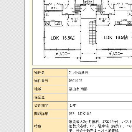
物件名
ﾌﾞﾗｲﾄ西新涯
物件番号
0301:102
地域
福山市 南部
保証金
契約期間
１年
間取詳細
洋7、LDK16.5
家賃最大2か月無料、ｴｱｺﾝ2台付、
特色
追焚式浴槽、BS、駐車場（縦列）、バ
要、仲介手数料１ヶ月＋消費税