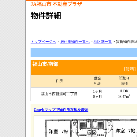
JA福山市 不動産プラザ
トップページへ
>
居住用物件一覧へ
>
地区別一覧
> 賃貸物件詳細情
福山市/南部
[賃料]
敷金
間取り
住所
礼金
面積
1LDK
1ヶ月
福山市西新涯町二丁目
2
0ヶ月
58.47m
Googleマップで物件所在地を表示