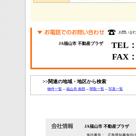
TEL：0
JA福山市 不動産プラザ
FAX：0
>>関連の地域・地区から検索
物件一覧
--
福山市 南部
--
間取一覧
--
写真一覧
JA福山市 不動産プラザ
免許番号：
広島県知事免許(15